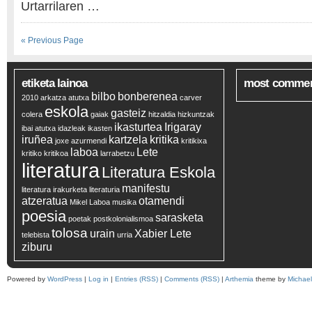
Urtarrilaren …
« Previous Page
etiketa lainoa
most comme
bilbo
bonberenea
2010
arkatza
atutxa
carver
eskola
gasteiz
colera
gaiak
hitzaldia
hizkuntzak
ikasturtea
Irigaray
ibai atutxa
idazleak
ikasten
iruñea
kartzela
kritika
joxe azurmendi
kritikixa
laboa
Lete
kritiko
kritikoa
larrabetzu
literatura
Literatura Eskola
manifestu
literatura irakurketa
literaturia
atzeratua
otamendi
Mikel Laboa
musika
poesia
sarasketa
poetak
postkolonialismoa
tolosa
urain
Xabier Lete
telebista
urria
ziburu
Powered by
WordPress
|
Log in
|
Entries (RSS)
|
Comments (RSS)
|
Arthemia
theme by
Michae