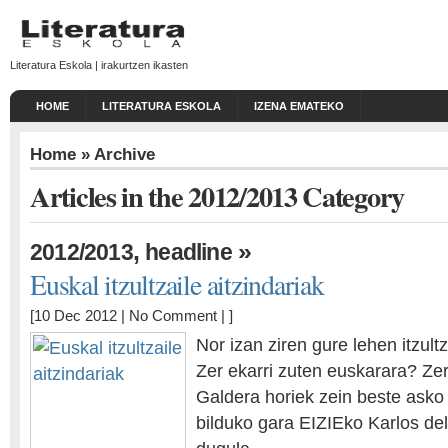
Literatura Eskola | irakurtzen ikasten
HOME
LITERATURA ESKOLA
IZENA EMATEKO
Home
» Archive
Articles in the 2012/2013 Category
,
»
2012/2013
headline
Euskal itzultzaile aitzindariak
[10 Dec 2012 |
No Comment
| ]
Nor izan ziren gure lehen itzult
Zer ekarri zuten euskarara? Ze
Galdera horiek zein beste ask
bilduko gara EIZIEko Karlos d