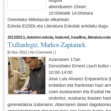
dugula
abenduaren 15ean
10:00etatik 14:00etara
Oreretako Mikelazulo elkartean
Eskola EIZIEk eta Literatura Eskolak antolatu dugu
,
,
,
,
2012/2013
datorren eskola
featured
headline
literatura esk
Txillardegiz, Markos Zapiainek
[6 Nov 2012 |
No Comment
| ]
Azaroaren 17an
Donostiako Ernest Lluch kultur
10:00-14:00
Jose Luis Alvarez Enparantza (
erdaldun eta frankistan hazi arr
zuen euskararen eta Euskal Her
ondorioz, euskaraz ikasten hasi
gorenetakoa izateraino. Aberriaren deiari dagokione