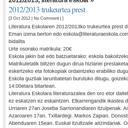
2012/2013
literatura eskola
2012/2013 trukeurtea prest
[3 Oct 2012 |
No Comment
| ]
Literatura Eskolaren 2012/2013ko trukeurtea prest 
Eman izena berton edo eskola@literaturaeskola.co
bidalita
Urte osorako matrikula: 20€
Eskola jakin bat edo batzuetarako: eskola bakoitzek
Matrikuletatik biltzen dugun dirua hizlariei prestaket
eskertzeko eta fotokopiak ordaintzeko erabiliko dugu
Eskola guztiak larunbatetan burutuko ditugu, goizek
14:00etara bitartean.
Literatura Eskolara literaturazalea den oro etor daite
ez eskatzen ez eskaintzen. Elkarrengandik ikastea 
Urriaren 27an Joseba Sarrionandiaren itzulpenak. A
Azaroaren 17an. Txillardegi. Markos Zapian. Donost
Abenduaren 15ean. Euskal itzultzaile aitzindariak. O