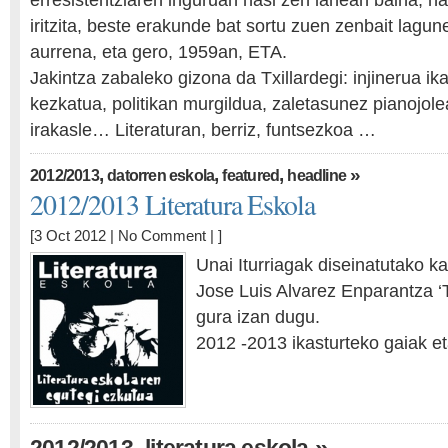
erresistentziaren inguruan hasi zen lanean baina, ha
iritzita, beste erakunde bat sortu zuen zenbait lagun
aurrena, eta gero, 1959an, ETA.
Jakintza zabaleko gizona da Txillardegi: injinerua ika
kezkatua, politikan murgildua, zaletasunez pianojole
irakasle… Literaturan, berriz, funtsezkoa …
,
,
,
»
2012/2013
datorren eskola
featured
headline
2012/2013 Literatura Eskola
[3 Oct 2012 |
No Comment
| ]
Unai Iturriagak diseinatutako ka
Jose Luis Alvarez Enparantza ‘T
gura izan dugu.
2012 -2013 ikasturteko gaiak e
,
»