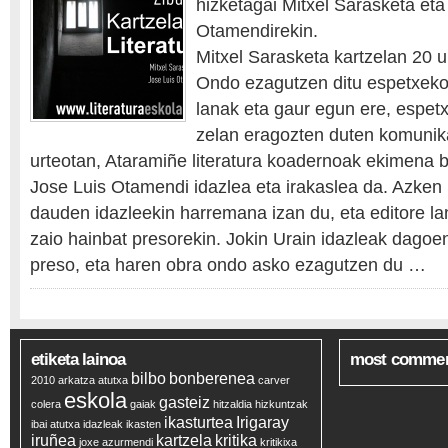
hizketagai Mitxel Sarasketa eta
Otamendirekin.
Mitxel Sarasketa kartzelan 20 
Ondo ezagutzen ditu espetxeko b
lanak eta gaur egun ere, espetx
zelan eragozten duten komunik
urteotan, Ataramiñe literatura koadernoak ekimena bu
Jose Luis Otamendi idazlea eta irakaslea da. Azken 
dauden idazleekin harremana izan du, eta editore la
zaio hainbat presorekin. Jokin Urain idazleak dagoen
preso, eta haren obra ondo asko ezagutzen du …
etiketa lainoa
most comme
bilbo
bonberenea
2010
arkatza
atutxa
carver
eskola
gasteiz
colera
gaiak
hitzaldia
hizkuntzak
ikasturtea
Irigaray
ibai atutxa
idazleak
ikasten
iruñea
kartzela
kritika
joxe azurmendi
kritikixa