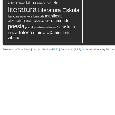
laboa
Lete
kritiko
kritikoa
larrabetzu
literatura
Literatura Eskola
manifestu
literatura irakurketa
literaturia
atzeratua
otamendi
Mikel Laboa
musika
poesia
sarasketa
poetak
postkolonialismoa
tolosa
urain
Xabier Lete
telebista
urria
ziburu
Powered by
WordPress
|
Log in
|
Entries (RSS)
|
Comments (RSS)
|
Arthemia
theme by
Michae