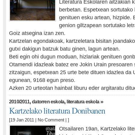
Literatura Eskolaren aitzakian k
berbetan. Espetxean sortutako 
genituen esku artean, hizpide. 
genion giltzapean sortutako letr
Goiz atsegina izan zen.
Kartzelan egondakoak, kartzeletara bisitan joandako
gutxi dakigun batzuk batu ginen, lagun artean.
Beti egin ohi dugun moduan, hizlariak genituen gonb
Otamendi idazleak batez ere Jokin Urain presoaren 
zitzaigun, espetxean 25 urte bete dituen idazlea da U
egunean, 9168 egun preso.
Azken 20 urteotan hainbat liburu eder argitaratu dit
,
,
»
2010/2011
datorren eskola
literatura eskola
Kartzelako literatura Donibanen
[19 Jan 2011 |
No Comment
| ]
Otsailaren 19an, Kartzelako lit