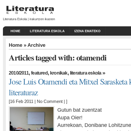
Literatura Eskola | irakurtzen ikasten
HOME
LITERATURA ESKOLA
IZENA EMATEKO
Home
» Archive
Articles tagged with: otamendi
,
,
,
»
2010/2011
featured
kronikak
literatura eskola
Jose Luis Otamendi eta Mitxel Sarasketa k
literaturaz
[16 Feb 2011 |
No Comment
| ]
Gutun bat zuentzat
Aupa Oier!
Aurrekoan, Donibane Lohitzune