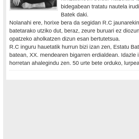
bidegabean tratatu nautela irudi
Batek daki.
Nolanahi ere, horixe bera da segidan R.C jaunarekin
batetarako utziko dut, beraz, zeure buruari ez diozun
opatzeko aholkatzen dizun esan bertutetsua.
R.C inguru hauetatik hurrun bizi izan zen, Estatu Bat
batean, XX. mendearen bigarren erdialdean. Idazle 
horretan ahalegindu zen. 50 urte bete orduko, lurp