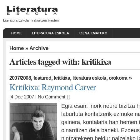
Literatura Eskola | irakurtzen ikasten
HOME
LITERATURA ESKOLA
IZENA EMATEKO
Home
» Archive
Articles tagged with: kritikixa
,
,
,
,
»
2007/2008
featured
kritikixa
literatura eskola
orokorra
Kritikixa: Raymond Carver
[4 Dec 2007 |
No Comment
| ]
Egia esan, inork neure bizitza h
laburtuta kontatzerik ez nuke na
gainera, kontalaria han hemen i
oinarritzen dela baneki. Ezdeus
nintzatekeen beldur naizelako