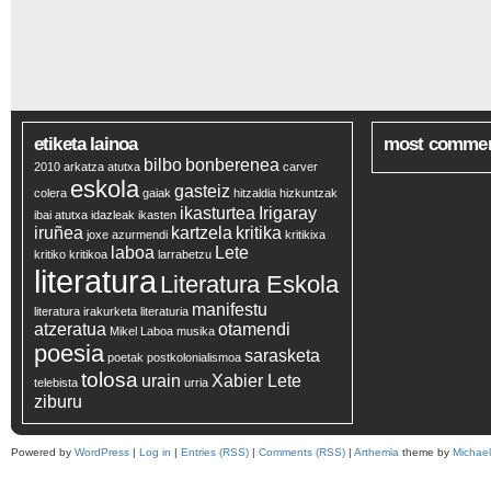
etiketa lainoa
most comme
bilbo
bonberenea
2010
arkatza
atutxa
carver
eskola
gasteiz
colera
gaiak
hitzaldia
hizkuntzak
ikasturtea
Irigaray
ibai atutxa
idazleak
ikasten
iruñea
kartzela
kritika
joxe azurmendi
kritikixa
laboa
Lete
kritiko
kritikoa
larrabetzu
literatura
Literatura Eskola
manifestu
literatura irakurketa
literaturia
atzeratua
otamendi
Mikel Laboa
musika
poesia
sarasketa
poetak
postkolonialismoa
tolosa
urain
Xabier Lete
telebista
urria
ziburu
Powered by
WordPress
|
Log in
|
Entries (RSS)
|
Comments (RSS)
|
Arthemia
theme by
Michae