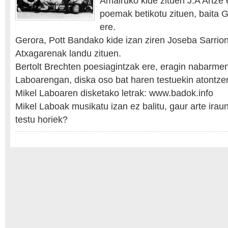
Amairuko kide zituen J.A Artze 
poemak betikotu zituen, baita G
ere.
Gerora, Pott Bandako kide izan ziren Joseba Sarrio
Atxagarenak landu zituen.
Bertolt Brechten poesiagintzak ere, eragin nabarme
Laboarengan, diska oso bat haren testuekin atontze
Mikel Laboaren disketako letrak: www.badok.info
Mikel Laboak musikatu izan ez balitu, gaur arte ira
testu horiek?