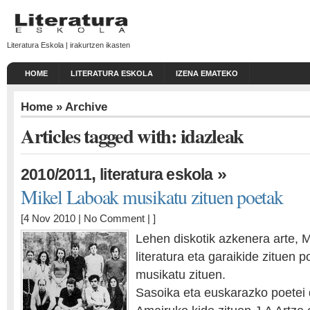
Literatura Eskola | irakurtzen ikasten
HOME
LITERATURA ESKOLA
IZENA EMATEKO
Home
» Archive
Articles tagged with: idazleak
,
»
2010/2011
literatura eskola
Mikel Laboak musikatu zituen poetak
[4 Nov 2010 |
No Comment
| ]
Lehen diskotik azkenera arte, 
literatura eta garaikide zituen 
musikatu zituen.
Sasoika eta euskarazko poetei