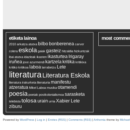
etiketa lainoa
most comme
bilbo
bonberenea
2010
arkatza
atutxa
carver
eskola
gasteiz
colera
gaiak
hitzaldia
hizkuntzak
ikasturtea
Irigaray
ibai atutxa
idazleak
ikasten
iruñea
kartzela
kritika
joxe azurmendi
kritikixa
laboa
Lete
kritiko
kritikoa
larrabetzu
literatura
Literatura Eskola
manifestu
literatura irakurketa
literaturia
atzeratua
otamendi
Mikel Laboa
musika
poesia
sarasketa
poetak
postkolonialismoa
tolosa
urain
Xabier Lete
telebista
urria
ziburu
Powered by
WordPress
|
Log in
|
Entries (RSS)
|
Comments (RSS)
|
Arthemia
theme by
Michae