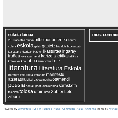
etiketa lainoa
most comme
bilbo
bonberenea
2010
arkatza
atutxa
carver
eskola
gasteiz
colera
gaiak
hitzaldia
hizkuntzak
ikasturtea
Irigaray
ibai atutxa
idazleak
ikasten
iruñea
kartzela
kritika
joxe azurmendi
kritikixa
laboa
Lete
kritiko
kritikoa
larrabetzu
literatura
Literatura Eskola
manifestu
literatura irakurketa
literaturia
atzeratua
otamendi
Mikel Laboa
musika
poesia
sarasketa
poetak
postkolonialismoa
tolosa
urain
Xabier Lete
telebista
urria
ziburu
Powered by
WordPress
|
Log in
|
Entries (RSS)
|
Comments (RSS)
|
Arthemia
theme by
Michae