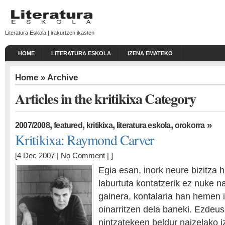
Literatura Eskola | irakurtzen ikasten
HOME
LITERATURA ESKOLA
IZENA EMATEKO
Home
» Archive
Articles in the kritikixa Category
,
,
,
,
»
2007/2008
featured
kritikixa
literatura eskola
orokorra
Kritikixa: Raymond Carver
[4 Dec 2007 |
No Comment
| ]
Egia esan, inork neure bizitza h
laburtuta kontatzerik ez nuke na
gainera, kontalaria han hemen i
oinarritzen dela baneki. Ezdeus
nintzatekeen beldur naizelako