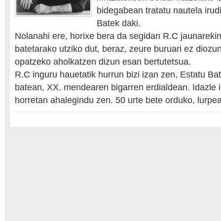
bidegabean tratatu nautela irudi
Batek daki.
Nolanahi ere, horixe bera da segidan R.C jaunarekin
batetarako utziko dut, beraz, zeure buruari ez diozun
opatzeko aholkatzen dizun esan bertutetsua.
R.C inguru hauetatik hurrun bizi izan zen, Estatu Bat
batean, XX. mendearen bigarren erdialdean. Idazle 
horretan ahalegindu zen. 50 urte bete orduko, lurp