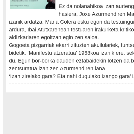
Ez da nolanahikoa izan aurteng
hasiera, Joxe Azurmendiren Man
izanik ardatza. Maria Colera esku egon da testuingu
ardura, Ibai Atutxarenean testuaren irakurketa kritik
aldizkariaren egoitzan egin zen saioa.
Gogoeta pizgarriak ekarri zituzten akuilulariek, fun
bidetik: ‘Manifestu atzeratua’ 1968koa izanik ere, s
du. Egun bor-borka dauden eztabaidekin lotzen da 
zentsuratua izan zen Azurmendiren lana.
‘Izan zirelako gara? Eta nahi dugulako izango gara’