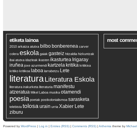
etiketa lainoa
most comme
bilbo
bonberenea
2010
arkatza
atutxa
carver
eskola
gasteiz
colera
gaiak
hitzaldia
hizkuntzak
ikasturtea
Irigaray
ibai atutxa
idazleak
ikasten
iruñea
kartzela
kritika
joxe azurmendi
kritikixa
laboa
Lete
kritiko
kritikoa
larrabetzu
literatura
Literatura Eskola
manifestu
literatura irakurketa
literaturia
atzeratua
otamendi
Mikel Laboa
musika
poesia
sarasketa
poetak
postkolonialismoa
tolosa
urain
Xabier Lete
telebista
urria
ziburu
Powered by
WordPress
|
Log in
|
Entries (RSS)
|
Comments (RSS)
|
Arthemia
theme by
Michae