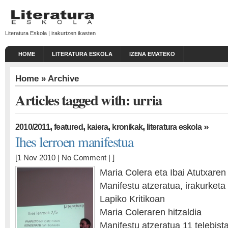
Literatura Eskola | irakurtzen ikasten
HOME
LITERATURA ESKOLA
IZENA EMATEKO
Home
» Archive
Articles tagged with: urria
,
,
,
,
»
2010/2011
featured
kaiera
kronikak
literatura eskola
Ihes lerroen manifestua
[1 Nov 2010 |
No Comment
| ]
Maria Colera eta Ibai Atutxaren 
Manifestu atzeratua, irakurketa k
Lapiko Kritikoan
Maria Coleraren hitzaldia
Manifestu atzeratua 11 telebist