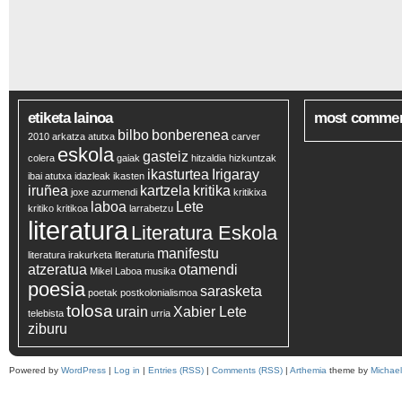
etiketa lainoa
most comme
bilbo
bonberenea
2010
arkatza
atutxa
carver
eskola
gasteiz
colera
gaiak
hitzaldia
hizkuntzak
ikasturtea
Irigaray
ibai atutxa
idazleak
ikasten
iruñea
kartzela
kritika
joxe azurmendi
kritikixa
laboa
Lete
kritiko
kritikoa
larrabetzu
literatura
Literatura Eskola
manifestu
literatura irakurketa
literaturia
atzeratua
otamendi
Mikel Laboa
musika
poesia
sarasketa
poetak
postkolonialismoa
tolosa
urain
Xabier Lete
telebista
urria
ziburu
Powered by
WordPress
|
Log in
|
Entries (RSS)
|
Comments (RSS)
|
Arthemia
theme by
Michae