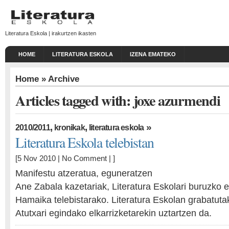
Literatura Eskola | irakurtzen ikasten
HOME
LITERATURA ESKOLA
IZENA EMATEKO
Home
» Archive
Articles tagged with: joxe azurmendi
,
,
»
2010/2011
kronikak
literatura eskola
Literatura Eskola telebistan
[5 Nov 2010 |
No Comment
| ]
Manifestu atzeratua, eguneratzen
Ane Zabala kazetariak, Literatura Eskolari buruzko e
Hamaika telebistarako. Literatura Eskolan grabatutak
Atutxari egindako elkarrizketarekin uztartzen da.