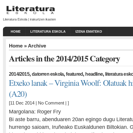
Literatura Eskola | irakurtzen ikasten
HOME
LITERATURA ESKOLA
IZENA EMATEKO
Home
» Archive
Articles in the 2014/2015 Category
,
,
,
,
2014/2015
datorren eskola
featured
headline
literatura esk
Etxeko lanak – Virginia Woolf: Olatuak hi
(A20)
[11 Dec 2014 |
No Comment
| ]
Margolana: Roger Fry
Bi aste barru, abenduaren 20an egingo dugu Literat
hurrengo saioam, Iruñeako Euskaldunen Biltokian. 