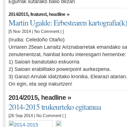
Egurrak sutarako balio dezan
,
,
»
2014/2015
featured
headline
Martin Ugalde: Erbestearen kartografia(k)
[5 Nov 2014 |
No Comment
| ]
(Irudia: Celedoño Otaño)
Urriaren 25ean Larraitz Ariznabarretak emandako sa
zenutenentzat, hainbat kontu interesgarri hementxe:
1) Saioan banatutako eskuorria
2) Saioan erabilitako powerpoint aurkezpena.
3) Garazi Arrulak idatzitako kronika, Elearazi atarian
On egin, eta segi irakurtzen!
,
»
2014/2015
headline
2014-2015 trukeurteko egitaraua
[26 Sep 2014 |
No Comment
| ]