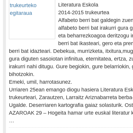
Literatura Eskola
2014-2015 trukeurtea
Alfabeto berri bat galdegin zu
alfabeto berri bat irakurri gur
eta beharrezkoagoa deritzogu i
berri bat ikasteari, gero eta p
berri bat idazteari. Debekua, murrizketa, itxitura,mu
gura diguten sasoiotan infinitua, eternitatea, ertza, z
irakurri nahi ditugu. Gure begiokin, gure belarriokin,
bihotzokin.
Emeki, umil, harrotasunez.
Urriaren 25ean emango diogu hasiera Literatura Es
trukeurteari, Zarautzen, Larraitz Ariznabarreta berb
Ugalde. Deserriaren kartografia gaiaz solasturik. Ost
AZAROAK 29 – Hogeita hamar urte euskal literatur k
…