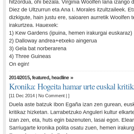
hitzordua, ohi bezala. Virginia Woolfen lana izango d
Diez de Ultzurrun eta Ana I. Morales itzultzaileek. Et
dizkigute, hain justu ere, saioaren aurretik Woolfen 
irakurtzea. Hauexek:
1) Kew Gardens (ipuina, hemen irakurgai euskaraz)
2) Dalloway andrea+etxeko aingerua
3) Gela bat norberarena
4) Three Guineas
On egin!
,
,
»
2014/2015
featured
headline
Kronika: Hogeita hamar urte euskal kriti
[11 Dec 2014 |
No Comment
| ]
Duela aste batzuk Ibon Egaña izan zen gurean, euska
kritikaz hizketan. Larrabetzuko Anguleri kultur elkar
izan zen, eta, huts egin bazenuten, lasai egon. Elea
Sarriugarte kronika polita osatu zuen, hemen irakurg