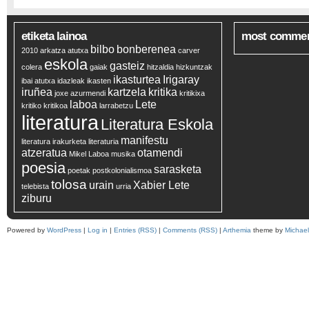
etiketa lainoa
most comme
bilbo
bonberenea
2010
arkatza
atutxa
carver
eskola
gasteiz
colera
gaiak
hitzaldia
hizkuntzak
ikasturtea
Irigaray
ibai atutxa
idazleak
ikasten
iruñea
kartzela
kritika
joxe azurmendi
kritikixa
laboa
Lete
kritiko
kritikoa
larrabetzu
literatura
Literatura Eskola
manifestu
literatura irakurketa
literaturia
atzeratua
otamendi
Mikel Laboa
musika
poesia
sarasketa
poetak
postkolonialismoa
tolosa
urain
Xabier Lete
telebista
urria
ziburu
Powered by
WordPress
|
Log in
|
Entries (RSS)
|
Comments (RSS)
|
Arthemia
theme by
Michae