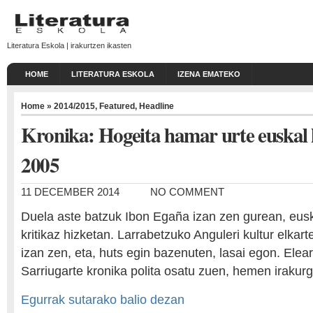
Literatura Eskola | irakurtzen ikasten
HOME
LITERATURA ESKOLA
IZENA EMATEKO
Home
»
2014/2015
,
Featured
,
Headline
Kronika: Hogeita hamar urte euskal 
2005
11 DECEMBER 2014
NO COMMENT
Duela aste batzuk Ibon Egaña izan zen gurean, euska
kritikaz hizketan. Larrabetzuko Anguleri kultur elkar
izan zen, eta, huts egin bazenuten, lasai egon. Elea
Sarriugarte kronika polita osatu zuen, hemen irakurg
Egurrak sutarako balio dezan