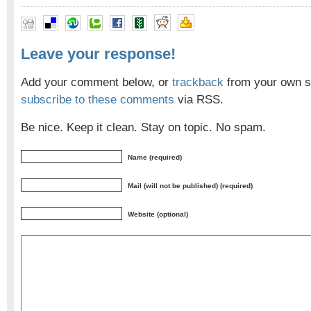
Leave your response!
Add your comment below, or
trackback
from your own si
subscribe to these comments
via RSS.
Be nice. Keep it clean. Stay on topic. No spam.
Name (required)
Mail (will not be published) (required)
Website (optional)