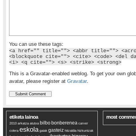
You can use these tags:
<a href="" title=""> <abbr title=""> <acr
<blockquote cite=""> <cite> <code> <del d
<i> <q cite=""> <s> <strike> <strong>
This is a Gravatar-enabled weblog. To get your own glo
avatar, please register at
Gravatar
.
etiketa lainoa
most comme
bilbo
bonberenea
2010
arkatza
atutxa
carver
eskola
gasteiz
colera
gaiak
hitzaldia
hizkuntzak