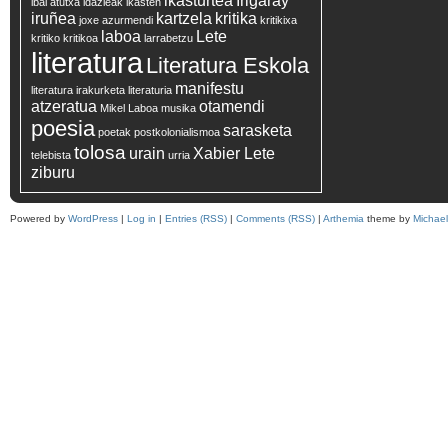
ikasturtea
Irigaray
ibai atutxa
idazleak
ikasten
iruñea
kartzela
kritika
joxe azurmendi
kritikixa
laboa
Lete
kritiko
kritikoa
larrabetzu
literatura
Literatura Eskola
manifestu
literatura irakurketa
literaturia
atzeratua
otamendi
Mikel Laboa
musika
poesia
sarasketa
poetak
postkolonialismoa
tolosa
urain
Xabier Lete
telebista
urria
ziburu
Powered by
WordPress
|
Log in
|
Entries (RSS)
|
Comments (RSS)
|
Arthemia
theme by
Michae