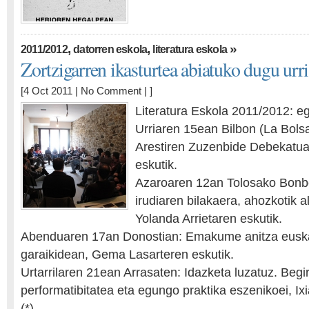
,
,
»
2011/2012
datorren eskola
literatura eskola
Zortzigarren ikasturtea abiatuko dugu urr
[4 Oct 2011 |
No Comment
| ]
Literatura Eskola 2011/2012: e
Urriaren 15ean Bilbon (La Bolsa
Arestiren Zuzenbide Debekatu
eskutik.
Azaroaren 12an Tolosako Bonb
irudiaren bilakaera, ahozkotik a
Yolanda Arrietaren eskutik.
Abenduaren 17an Donostian: Emakume anitza euska
garaikidean, Gema Lasarteren eskutik.
Urtarrilaren 21ean Arrasaten: Idazketa luzatuz. Begi
performatibitatea eta egungo praktika eszenikoei, Ix
(*)