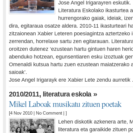
Jose Angel Irigarayren eskutik.
Literatura Eskolako ikasturtea 
hurrengorako gaiak, ideiak, ize
dira, egitaraua osatze aldera. 2010-11 ikasturteari 
zitzaionean Xabier Leteren poesiagintza aztertzeko 
zerrendan, horrelaxe sartu zen egitarauan. Literatu
oroitzen dutenez ‘ezustean hartu gintuen haren herio
abenduko hotzean, egunsentiaren esku izoztuak gert
Omenaldi kutsua hartu zuen ezustean maiatzerako 
saioak’.
Jose Angel Irigarayk ere Xabier Lete zendu aurretik
,
»
2010/2011
literatura eskola
Mikel Laboak musikatu zituen poetak
[4 Nov 2010 |
No Comment
| ]
Lehen diskotik azkenera arte, 
literatura eta garaikide zituen 