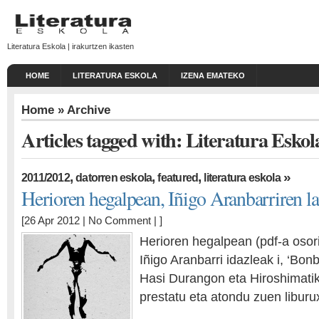
Literatura Eskola | irakurtzen ikasten
HOME
LITERATURA ESKOLA
IZENA EMATEKO
Home
» Archive
Articles tagged with: Literatura Eskol
,
,
,
»
2011/2012
datorren eskola
featured
literatura eskola
Herioren hegalpean, Iñigo Aranbarriren la
[26 Apr 2012 |
No Comment
| ]
Herioren hegalpean (pdf-a osor
Iñigo Aranbarri idazleak i, ‘Bon
Hasi Durangon eta Hiroshimatik 
prestatu eta atondu zuen liburu