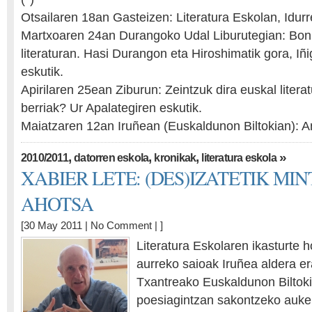
Otsailaren 18an Gasteizen: Literatura Eskolan, Idurr
Martxoaren 24an Durangoko Udal Liburutegian: Bo
literaturan. Hasi Durangon eta Hiroshimatik gora, Iñ
eskutik.
Apirilaren 25ean Ziburun: Zeintzuk dira euskal liter
berriak? Ur Apalategiren eskutik.
Maiatzaren 12an Iruñean (Euskaldunon Biltokian): 
,
,
,
»
2010/2011
datorren eskola
kronikak
literatura eskola
XABIER LETE: (DES)IZATETIK MI
AHOTSA
[30 May 2011 |
No Comment
| ]
Literatura Eskolaren ikasturte 
aurreko saioak Iruñea aldera e
Txantreako Euskaldunon Biltoki
poesiagintzan sakontzeko auker