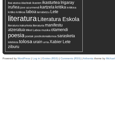
ikasturtea
Irigaray
ibai atutxa
idazleak
ikasten
iruñea
kartzela
kritika
joxe azurmendi
kritikixa
laboa
Lete
kritiko
kritikoa
larrabetzu
literatura
Literatura Eskola
manifestu
literatura irakurketa
literaturia
atzeratua
otamendi
Mikel Laboa
musika
poesia
sarasketa
poetak
postkolonialismoa
tolosa
urain
Xabier Lete
telebista
urria
ziburu
Powered by
WordPress
|
Log in
|
Entries (RSS)
|
Comments (RSS)
|
Arthemia
theme by
Michae