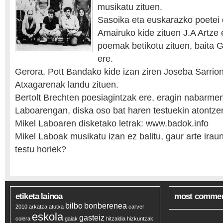
musikatu zituen.
Sasoika eta euskarazko poetei
Amairuko kide zituen J.A Artze 
poemak betikotu zituen, baita G
ere.
Gerora, Pott Bandako kide izan ziren Joseba Sarrio
Atxagarenak landu zituen.
Bertolt Brechten poesiagintzak ere, eragin nabarme
Laboarengan, diska oso bat haren testuekin atontze
Mikel Laboaren disketako letrak: www.badok.info
Mikel Laboak musikatu izan ez balitu, gaur arte ira
testu horiek?
etiketa lainoa
most comme
bilbo
bonberenea
2010
arkatza
atutxa
carver
eskola
gasteiz
colera
gaiak
hitzaldia
hizkuntzak