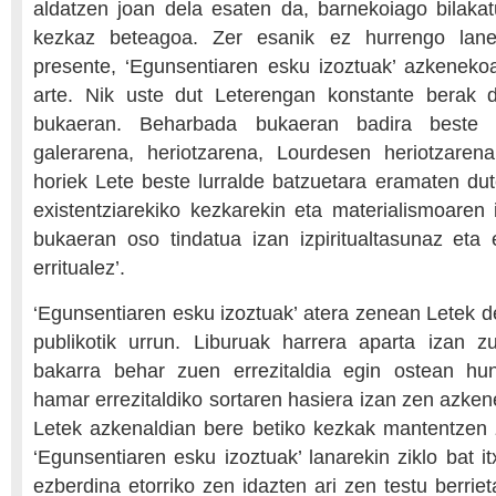
aldatzen joan dela esaten da, barnekoiago bilakatu
kezkaz beteagoa. Zer esanik ez hurrengo lane
presente, ‘Egunsentiaren esku izoztuak’ azkeneko
arte. Nik uste dut Leterengan konstante berak 
bukaeran. Beharbada bukaeran badira beste f
galerarena, heriotzarena, Lourdesen heriotzaren
horiek Lete beste lurralde batzuetara eramaten dut
existentziarekiko kezkarekin eta materialismoaren i
bukaeran oso tindatua izan izpiritualtasunaz eta e
erritualez’.
‘Egunsentiaren esku izoztuak’ atera zenean Letek
publikotik urrun. Liburuak harrera aparta izan z
bakarra behar zuen errezitaldia egin ostean hun
hamar errezitaldiko sortaren hasiera izan zen azken
Letek azkenaldian bere betiko kezkak mantentzen z
‘Egunsentiaren esku izoztuak’ lanarekin ziklo bat i
ezberdina etorriko zen idazten ari zen testu berriet