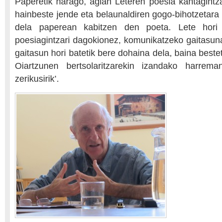
Paperetik harago, agian Leteren poesia kantagintz
hainbeste jende eta belaunaldiren gogo-bihotzetara 
dela paperean kabitzen den poeta. Lete hori
poesiagintzari dagokionez, komunikatzeko gaitasuna
gaitasun hori batetik bere dohaina dela, baina bestet
Oiartzunen bertsolaritzarekin izandako harrem
zerikusirik’.