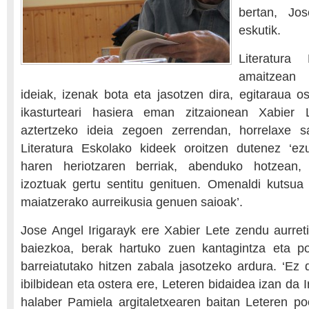
bertan, Jos
eskutik.
Literatura 
amaitzean 
ideiak, izenak bota eta jasotzen dira, egitaraua o
ikasturteari hasiera eman zitzaionean Xabier L
aztertzeko ideia zegoen zerrendan, horrelaxe s
Literatura Eskolako kideek oroitzen dutenez ‘ez
haren heriotzaren berriak, abenduko hotzean,
izoztuak gertu sentitu genituen. Omenaldi kutsua
maiatzerako aurreikusia genuen saioak’.
Jose Angel Irigarayk ere Xabier Lete zendu aurret
baiezkoa, berak hartuko zuen kantagintza eta po
barreiatutako hitzen zabala jasotzeko ardura. ‘Ez 
ibilbidean eta ostera ere, Leteren bidaidea izan da I
halaber Pamiela argitaletxearen baitan Leteren poe