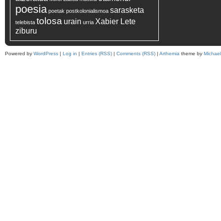
poesia
sarasketa
poetak
postkolonialismoa
tolosa
urain
Xabier Lete
telebista
urria
ziburu
Powered by
WordPress
|
Log in
|
Entries (RSS)
|
Comments (RSS)
|
Arthemia
theme by
Michae