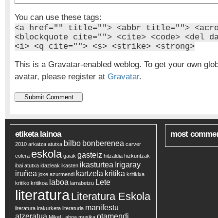
You can use these tags:
<a href="" title=""> <abbr title=""> <acr
<blockquote cite=""> <cite> <code> <del d
<i> <q cite=""> <s> <strike> <strong>
This is a Gravatar-enabled weblog. To get your own glo
avatar, please register at
Gravatar
.
etiketa lainoa
most comme
bilbo
bonberenea
2010
arkatza
atutxa
carver
eskola
gasteiz
colera
gaiak
hitzaldia
hizkuntzak
ikasturtea
Irigaray
ibai atutxa
idazleak
ikasten
iruñea
kartzela
kritika
joxe azurmendi
kritikixa
laboa
Lete
kritiko
kritikoa
larrabetzu
literatura
Literatura Eskola
manifestu
literatura irakurketa
literaturia
atzeratua
otamendi
Mikel Laboa
musika