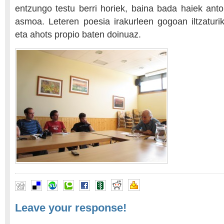
entzungo testu berri horiek, baina bada haiek antol
asmoa. Leteren poesia irakurleen gogoan iltzatur
eta ahots propio baten doinuaz.
Leave your response!