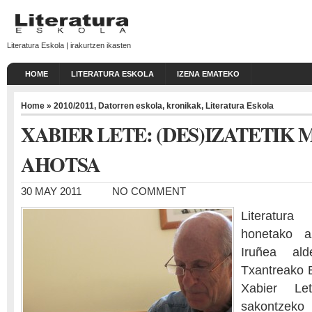
Literatura Eskola | irakurtzen ikasten
HOME
LITERATURA ESKOLA
IZENA EMATEKO
Home
»
2010/2011
,
Datorren eskola
,
kronikak
,
Literatura Eskola
XABIER LETE: (DES)IZATETIK 
AHOTSA
30 MAY 2011
NO COMMENT
Literatura 
honetako a
Iruñea ald
Txantreako E
Xabier Let
sakontzeko