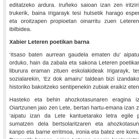
editatzeko ardura. Iruñeko saioan izan zen iritzir
trukerik, baina Irigarayk tesi hutsetik harago espe
eta oroitzapen propioetan oinarritu zuen Leteren
ibilbidea.
Xabier Leteren poetikan barna
‘Itsaso baten aurrean gaudela ematen du’ aipatu
orduko, hain da zabala eta sakona Leteren poetika
liburura eraman zituen eskolakideak Irigarayk, tes
sozialarekin, ‘Ez dok amairu’ taldean bizi izandako
historiko bakoitzeko sentipenekin zubiak eraikiz ete
Hasteko eta behin ahozkotasunaren eragina i
Oiartzunen jaio zen Lete, bertan hartu-emana izan z
‘aipatu izan da Lete kantuetarako letra egile 
sumatzen dela bertsolaritzaren eta ahozkotasun
kanpo eta barne erritmoa, ironia eta batez ere komu