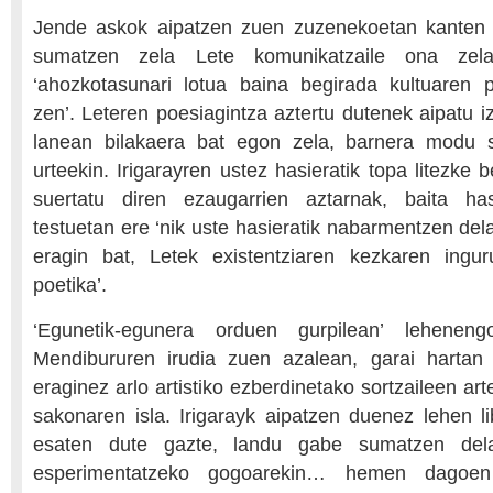
Jende askok aipatzen zuen zuzenekoetan kanten a
sumatzen zela Lete komunikatzaile ona zela,
‘ahozkotasunari lotua baina begirada kultuaren p
zen’. Leteren poesiagintza aztertu dutenek aipatu i
lanean bilakaera bat egon zela, barnera modu 
urteekin. Irigarayren ustez hasieratik topa litezke 
suertatu diren ezaugarrien aztarnak, baita has
testuetan ere ‘nik uste hasieratik nabarmentzen del
eragin bat, Letek existentziaren kezkaren ingu
poetika’.
‘Egunetik-egunera orduen gurpilean’ lehenen
Mendibururen irudia zuen azalean, garai hartan
eraginez arlo artistiko ezberdinetako sortzaileen a
sakonaren isla. Irigarayk aipatzen duenez lehen l
esaten dute gazte, landu gabe sumatzen dela
esperimentatzeko gogoarekin… hemen dagoen