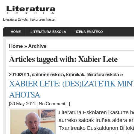
Literatura Eskola | irakurtzen ikasten
HOME
LITERATURA ESKOLA
IZENA EMATEKO
Home
» Archive
Articles tagged with: Xabier Lete
,
,
,
»
2010/2011
datorren eskola
kronikak
literatura eskola
XABIER LETE: (DES)IZATETIK MI
AHOTSA
[30 May 2011 |
No Comment
| ]
Literatura Eskolaren ikasturte 
aurreko saioak Iruñea aldera e
Txantreako Euskaldunon Biltoki