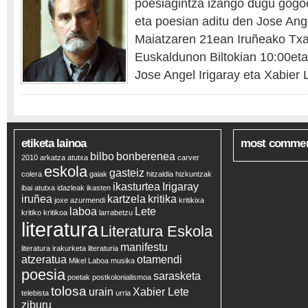
poesiagintza izango dugu gogoe
eta poesian aditu den Jose Ange
Maiatzaren 21ean Iruñeako Tx
Euskaldunon Biltokian 10:00etat
Jose Angel Irigaray eta Xabier 
etiketa lainoa
most comme
bilbo
bonberenea
2010
arkatza
atutxa
carver
eskola
gasteiz
colera
gaiak
hitzaldia
hizkuntzak
ikasturtea
Irigaray
ibai atutxa
idazleak
ikasten
iruñea
kartzela
kritika
joxe azurmendi
kritikixa
laboa
Lete
kritiko
kritikoa
larrabetzu
literatura
Literatura Eskola
manifestu
literatura irakurketa
literaturia
atzeratua
otamendi
Mikel Laboa
musika
poesia
sarasketa
poetak
postkolonialismoa
tolosa
urain
Xabier Lete
telebista
urria
ziburu