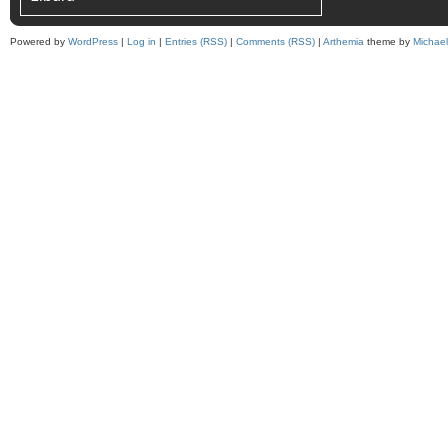
Powered by
WordPress
|
Log in
|
Entries (RSS)
|
Comments (RSS)
|
Arthemia
theme by
Michae