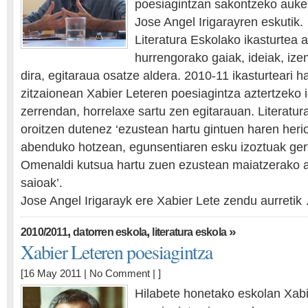
poesiagintzan sakontzeko auker
Jose Angel Irigarayren eskutik.
Literatura Eskolako ikasturtea 
hurrengorako gaiak, ideiak, ize
dira, egitaraua osatze aldera. 2010-11 ikasturteari 
zitzaionean Xabier Leteren poesiagintza aztertzeko 
zerrendan, horrelaxe sartu zen egitarauan. Literatu
oroitzen dutenez ‘ezustean hartu gintuen haren herio
abenduko hotzean, egunsentiaren esku izoztuak gert
Omenaldi kutsua hartu zuen ezustean maiatzerako 
saioak’.
Jose Angel Irigarayk ere Xabier Lete zendu aurretik
,
,
»
2010/2011
datorren eskola
literatura eskola
Xabier Leteren poesiagintza
[16 May 2011 |
No Comment
| ]
Hilabete honetako eskolan Xabi