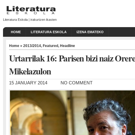
Literatura Eskola | irakurtzen ikasten
HOME
LITERATURA ESKOLA
IZENA EMATEKO
Home
»
2013/2014
,
Featured
,
Headline
Urtarrilak 16: Parisen bizi naiz Orer
Mikelazulon
15 JANUARY 2014
NO COMMENT