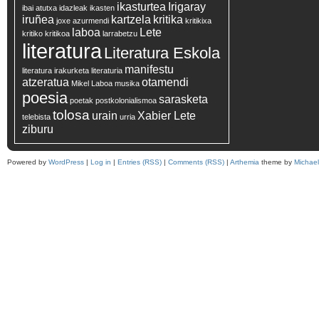
ikasturtea
Irigaray
ibai atutxa
idazleak
ikasten
iruñea
kartzela
kritika
joxe azurmendi
kritikixa
laboa
Lete
kritiko
kritikoa
larrabetzu
literatura
Literatura Eskola
manifestu
literatura irakurketa
literaturia
atzeratua
otamendi
Mikel Laboa
musika
poesia
sarasketa
poetak
postkolonialismoa
tolosa
urain
Xabier Lete
telebista
urria
ziburu
Powered by
WordPress
|
Log in
|
Entries (RSS)
|
Comments (RSS)
|
Arthemia
theme by
Michae