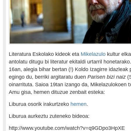
Literatura Eskolako kideok eta
Mikelazulo
kultur elk
antolatu ditugu bi literatur ekitaldi urtarril honetarak
16an, alegia bihar bertan (!) Koldo Izagirre idazleak 
egingo du, berriki argitaratu duen
Parisen bizi naiz
(S
oinarrituta. Saioa 19tan izango da, Mikelazulokoen 
Amu gisa, hemen dituzue zenbait esteka:
Liburua osorik irakurtzeko
hemen
.
Liburua aurkeztu zuteneko bideoa:
http://www.youtube.com/watch?v=q9GDpo3HpXE