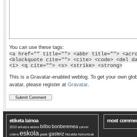
You can use these tags:
<a href="" title=""> <abbr title=""> <acr
<blockquote cite=""> <cite> <code> <del d
<i> <q cite=""> <s> <strike> <strong>
This is a Gravatar-enabled weblog. To get your own glo
avatar, please register at
Gravatar
.
etiketa lainoa
most comme
bilbo
bonberenea
2010
arkatza
atutxa
carver
eskola
gasteiz
colera
gaiak
hitzaldia
hizkuntzak