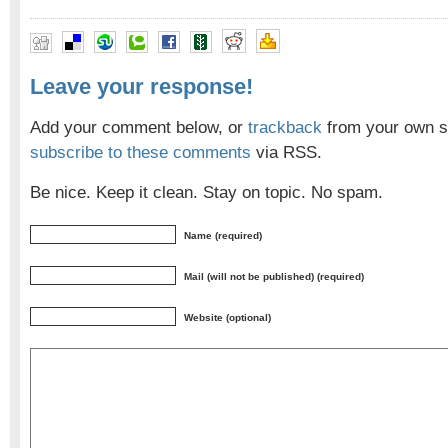
Leave your response!
Add your comment below, or
trackback
from your own si
subscribe to these comments
via RSS.
Be nice. Keep it clean. Stay on topic. No spam.
Name (required)
Mail (will not be published) (required)
Website (optional)