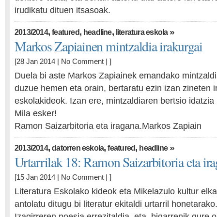
irudikatu dituen itsasoak.
,
,
,
»
2013/2014
featured
headline
literatura eskola
Markos Zapiainen mintzaldia irakurgai
[28 Jan 2014 |
No Comment
| ]
Duela bi aste Markos Zapiainek emandako mintzaldi
duzue hemen eta orain, bertaratu ezin izan zineten i
eskolakideok. Izan ere, mintzaldiaren bertsio idatzia
Mila esker!
Ramon Saizarbitoria eta iragana.Markos Zapiain
,
,
,
»
2013/2014
datorren eskola
featured
headline
Urtarrilak 18: Ramon Saizarbitoria eta ir
[15 Jan 2014 |
No Comment
| ]
Literatura Eskolako kideok eta Mikelazulo kultur elk
antolatu ditugu bi literatur ekitaldi urtarril honetara
Izagirreren poesia errezitaldia, eta, bigarrenik gure o