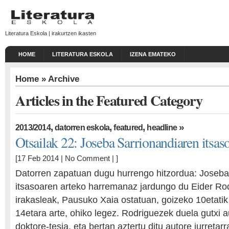
Literatura Eskola | irakurtzen ikasten
HOME
LITERATURA ESKOLA
IZENA EMATEKO
Home
» Archive
Articles in the Featured Category
,
,
,
»
2013/2014
datorren eskola
featured
headline
Otsailak 22: Joseba Sarrionandiaren itsas
[17 Feb 2014 |
No Comment
| ]
Datorren zapatuan dugu hurrengo hitzordua: Joseba
itsasoaren arteko harremanaz jardungo du Eider Rod
irakasleak, Pausuko Xaia ostatuan, goizeko 10etatik
14etara arte, ohiko legez. Rodriguezek duela gutxi 
doktore-tesia, eta bertan aztertu ditu autore iurretar