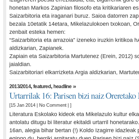
honetan Markos Zapinian filosofo eta kritikariaren e
Saizarbitoria eta iraganari buruz. Saioa datorren za
bezala 10etatik 14etara, Mikelazulokoen txokoan, O
zenbait esteka hemen:
“Saizarbitoria eta arrazoia” izeneko iruzkin kritiko
aldizkarian, Zapianek.
Zapiain eta Saizarbitoria Martutenez (Erein, 2012) s
jaialdian.
Saizarbitoriari elkarrizketa Argia aldizkarian, Martute
,
,
»
2013/2014
featured
headline
Urtarrilak 16: Parisen bizi naiz Oreretak
[15 Jan 2014 |
No Comment
| ]
Literatura Eskolako kideok eta Mikelazulo kultur elk
antolatu ditugu bi literatur ekitaldi urtarril honetarak
16an, alegia bihar bertan (!) Koldo Izagirre idazleak 
egingo du, berriki argitaratu duen Parisen bizi naiz 