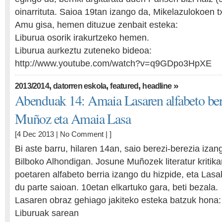
oinarrituta. Saioa 19tan izango da, Mikelazulokoen 
Amu gisa, hemen dituzue zenbait esteka:
Liburua osorik irakurtzeko hemen.
Liburua aurkeztu zuteneko bideoa:
http://www.youtube.com/watch?v=q9GDpo3HpXE
,
,
,
»
2013/2014
datorren eskola
featured
headline
Abenduak 14: Amaia Lasaren alfabeto ber
Muñoz eta Amaia Lasa
[4 Dec 2013 |
No Comment
| ]
Bi aste barru, hilaren 14an, saio berezi-berezia iza
Bilboko Alhondigan. Josune Muñozek literatur kritik
poetaren alfabeto berria izango du hizpide, eta Lasa
du parte saioan. 10etan elkartuko gara, beti bezala.
Lasaren obraz gehiago jakiteko esteka batzuk hona:
Liburuak sarean