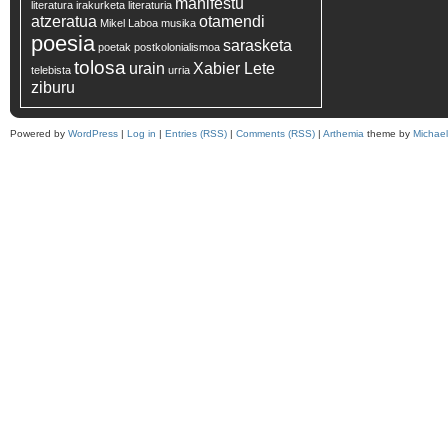
manifestu
literatura irakurketa
literaturia
atzeratua
otamendi
Mikel Laboa
musika
poesia
sarasketa
poetak
postkolonialismoa
tolosa
urain
Xabier Lete
telebista
urria
ziburu
Powered by
WordPress
|
Log in
|
Entries (RSS)
|
Comments (RSS)
|
Arthemia
theme by
Michae