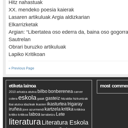
Hitz nahastuak
XX. mendeko poesia kaierak
Lasaren artikuluak Argia aldizkarian
Elkarrizketak
Argian: “Libertatea oso ederra da, baina oso gogorra
Sautrelan
Obrari buruzko artikuluak
Lapiko Kritikoan
« Previous Page
etiketa lainoa
most comme
bilbo
bonberenea
2010
arkatza
atutxa
carver
eskola
gasteiz
colera
gaiak
hitzaldia
hizkuntzak
ikasturtea
Irigaray
ibai atutxa
idazleak
ikasten
iruñea
kartzela
kritika
joxe azurmendi
kritikixa
laboa
Lete
kritiko
kritikoa
larrabetzu
literatura
Literatura Eskola